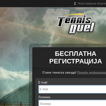
Регистрирани играчи
Бесплатна мрежна тенис игра
БЕСПЛАТНА
РЕГИСТРАЦИЈА
Стани тениска ѕвезда!
Повеќе информац
E-mail:
Лозинка: