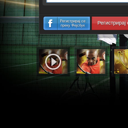
Регистрирај се
Регистрирај 
преку Фејсбук