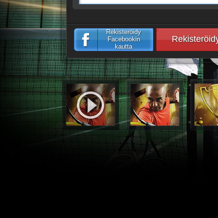
Rekisteröidy
Rekisteröid
Facebookin
kautta