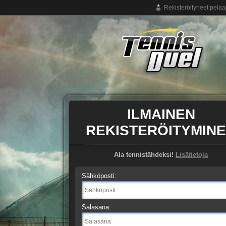
Rekisteröityneet pelaa
Ilmainen tennispeli netissä
ILMAINEN
REKISTERÖITYMIN
Ala tennistähdeksi!
Lisätietoja
Sähköposti:
Salasana: