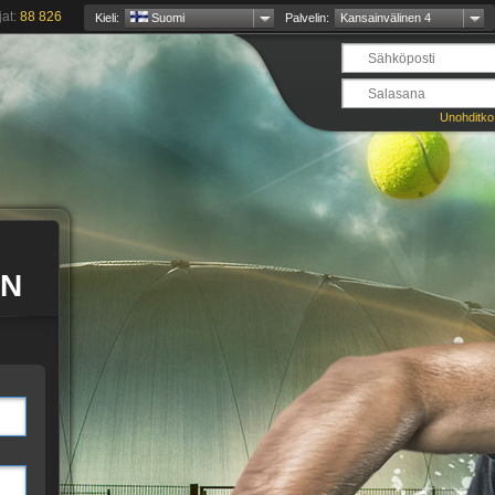
jat:
88 826
Kieli:
Suomi
Palvelin:
Kansainvälinen 4
Unohditko
EN