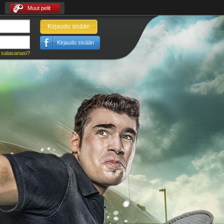
Muut pelit
Kirjaudu sisään
Kirjaudu sisään
 salasanasi?