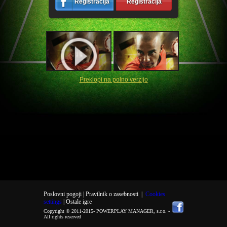
Registracija
Registracija
Preklopi na polno verzijo
Poslovni pogoji |
Pravilnik o zasebnosti
|
Cookies
settings
| Ostale igre
Copyright © 2011-2015-
POWERPLAY MANAGER, s.r.o.
-
All rights reserved