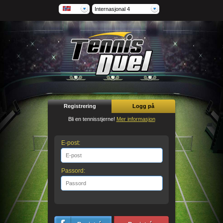
Internasjonal 4
Registrering
Logg på
Bli en tennisstjerne!
Mer informasjon
E-post:
Passord: