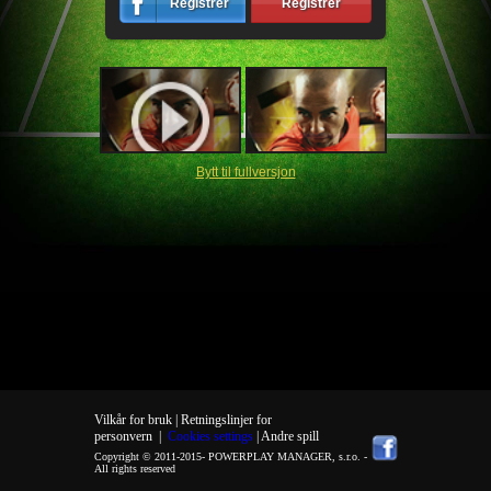
Registrér
Registrér
Bytt til fullversjon
Vilkår for bruk |
Retningslinjer for
personvern
|
Cookies settings
| Andre spill
Copyright © 2011-2015-
POWERPLAY MANAGER, s.r.o.
-
All rights reserved