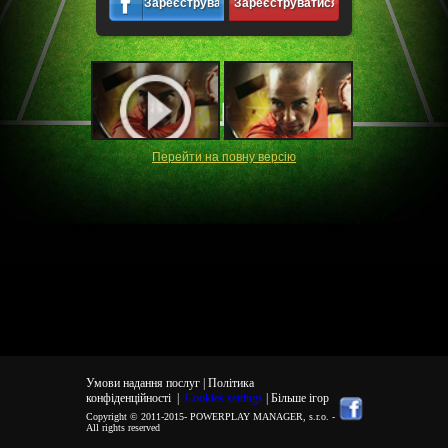
Зареєструватися
Зареєструватися
Перейти на повну версiю
Умови надання послуг |
Політика
конфіденційності
|
Cookies settings
| Більше ігор
Copyright © 2011-2015-
POWERPLAY MANAGER, s.r.o.
-
All rights reserved