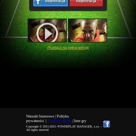
Rejestracja
Rejestracja
Przełącz na pełną wersję
Warunki biznesowe |
Polityka
prywatności
|
Cookies settings
| Inne gry
Copyright © 2011-2015-
POWERPLAY MANAGER, s.r.o.
-
All rights reserved