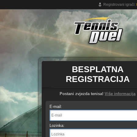
Registrovani igrači:
Besplatna onlajn tenis igra
BESPLATNA
REGISTRACIJA
Postani zvjezda tenisa!
Više informacija
E-mail:
Lozinka: