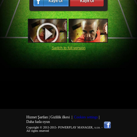
Kayıt Ol
Kayıt Ol
Switch to full version
Hizmet Şartları |
Gizlilik ilkesi
|
Cookies settings
|
Daha fazla oyun
Copyright © 2011-2015-
POWERPLAY MANAGER, s.r.o.
-
All rights reserved