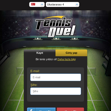
Uluslararası 4
Kayıt
Giriş yap
Bir tenis yıldızı ol!
Daha fazla bilgi
E-mail:
Şifre: