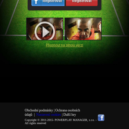
Registrovat
Registrovat
Přepnout na plnou verzi
Obchodní podmínky |
Ochrana osobních
údajů
|
Nastavení cookies
| Další hry
Copyright © 2011-2015-
POWERPLAY MANAGER, s.r.o.
-
All rights reserved