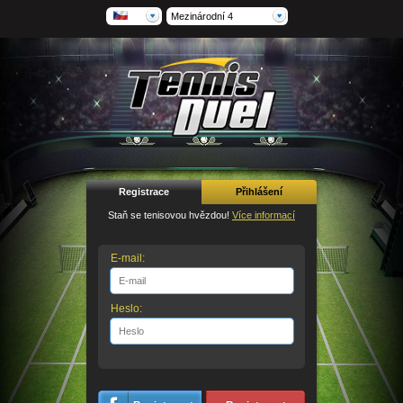
Mezinárodní 4
Registrace
Přihlášení
Staň se tenisovou hvězdou!
Více informací
E-mail:
Heslo: