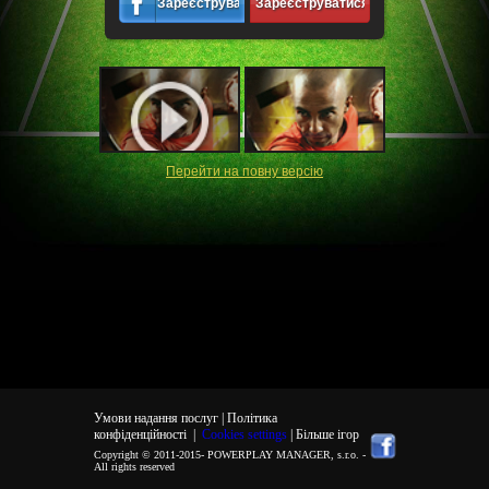
Зареєструватися
Зареєструватися
Перейти на повну версiю
Умови надання послуг |
Політика
конфіденційності
|
Cookies settings
| Більше ігор
Copyright © 2011-2015-
POWERPLAY MANAGER, s.r.o.
-
All rights reserved