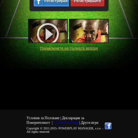
Регистрирайте
Регистрирайте
се
се
Превключете на пълната версия
Условия за Ползване |
Декларация за
Поверителност
|
Cookies settings
| Други игри
Copyright © 2011-2015-
POWERPLAY MANAGER, s.r.o.
-
All rights reserved