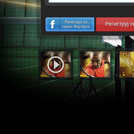
Региструј се
Региструј с
преко Фејсбука