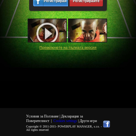
Регистрирайте
Регистрирайте
се
се
Превключете на пълната версия
Условия за Ползване |
Декларация за
Поверителност
|
Cookies settings
| Други игри
Copyright © 2011-2015-
POWERPLAY MANAGER, s.r.o.
-
All rights reserved