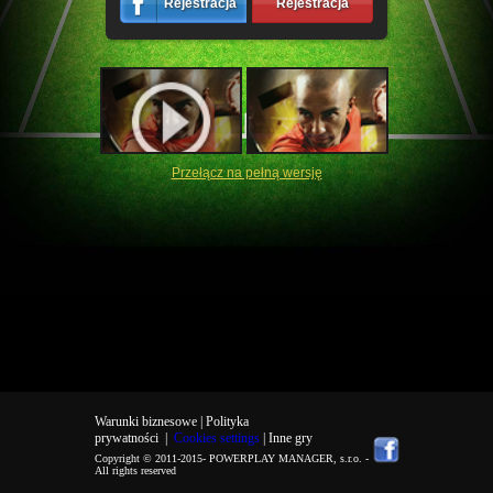
Rejestracja
Rejestracja
Przełącz na pełną wersję
Warunki biznesowe |
Polityka
prywatności
|
Cookies settings
| Inne gry
Copyright © 2011-2015-
POWERPLAY MANAGER, s.r.o.
-
All rights reserved