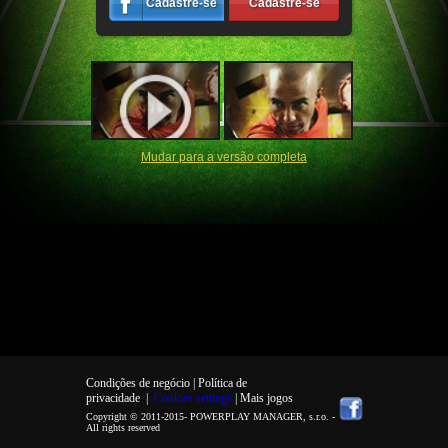
Cadastre-se
Cadastre-se
Mudar para a versão completa
Condições de negócio |
Política de
privacidade
|
Cookies settings
| Mais jogos
Copyright © 2011-2015-
POWERPLAY MANAGER, s.r.o.
-
All rights reserved